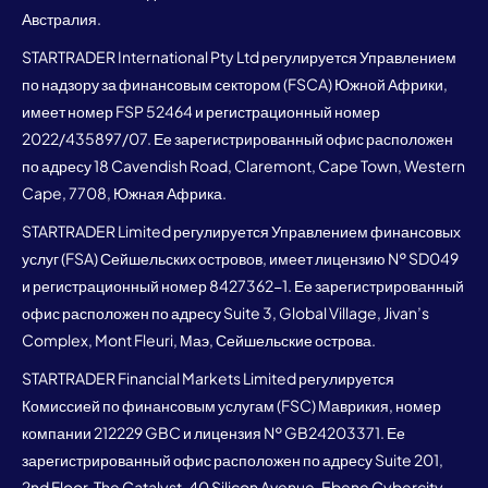
Австралия.
STARTRADER International Pty Ltd регулируется Управлением
по надзору за финансовым сектором (FSCA) Южной Африки,
имеет номер FSP 52464 и регистрационный номер
2022/435897/07. Ее зарегистрированный офис расположен
по адресу 18 Cavendish Road, Claremont, Cape Town, Western
Cape, 7708, Южная Африка.
STARTRADER Limited регулируется Управлением финансовых
услуг (FSA) Сейшельских островов, имеет лицензию № SD049
и регистрационный номер 8427362-1. Ее зарегистрированный
офис расположен по адресу Suite 3, Global Village, Jivan’s
Complex, Mont Fleuri, Маэ, Сейшельские острова.
STARTRADER Financial Markets Limited регулируется
Комиссией по финансовым услугам (FSC) Маврикия, номер
компании 212229 GBC и лицензия № GB24203371. Ее
зарегистрированный офис расположен по адресу Suite 201,
2nd Floor, The Catalyst, 40 Silicon Avenue, Ebene Cybercity,