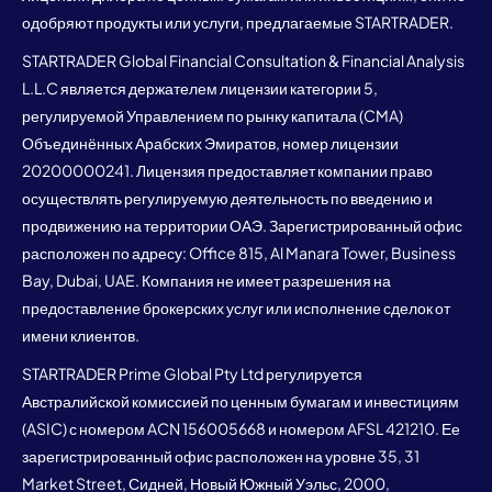
одобряют продукты или услуги, предлагаемые STARTRADER.
STARTRADER Global Financial Consultation & Financial Analysis
L.L.C является держателем лицензии категории 5,
регулируемой Управлением по рынку капитала (CMA)
Объединённых Арабских Эмиратов, номер лицензии
20200000241. Лицензия предоставляет компании право
осуществлять регулируемую деятельность по введению и
продвижению на территории ОАЭ. Зарегистрированный офис
расположен по адресу: Office 815, Al Manara Tower, Business
Bay, Dubai, UAE. Компания не имеет разрешения на
предоставление брокерских услуг или исполнение сделок от
имени клиентов.
STARTRADER Prime Global Pty Ltd регулируется
Австралийской комиссией по ценным бумагам и инвестициям
(ASIC) с номером ACN 156005668 и номером AFSL 421210. Ее
зарегистрированный офис расположен на уровне 35, 31
Market Street, Сидней, Новый Южный Уэльс, 2000,